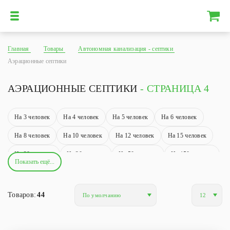
Главная
Товары
Автономная канализация - септики
Аэрационные септики
АЭРАЦИОННЫЕ СЕПТИКИ
- СТРАНИЦА 4
На 3 человек
На 4 человек
На 5 человек
На 6 человек
На 8 человек
На 10 человек
На 12 человек
На 15 человек
На 20 человек
На 30 человек
На 50 человек
На 150 человек
Показать ещё...
На 200 человек
На 250 человек
Аэрационные
Энергозависимые
Энергонезависимые
Вертикальные
Товаров:
44
Горизонтальные
Самотечные
С ультрафиолетом