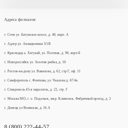
Адреса филиалов:
г. Сочи ул. Батумское шоссе, д. 40, корп. А
г. Адлер ул. Авиационная 3/1В
г. Краснодар а. Хатукай, ул. Полевая, д. 90, корп Б
г. Новороссийск ул. Золотая рыбка, д. 10
г. Ростов-на-дону ул. Вавилова, д. 62, стр Г, оф. 11
г. Симферополь с. Фонтаны, ул. Чкалова д. 67/4а
г. Ставрополь 45-я параллель, д. 22, стр. Г
г. Москва МО, г. о. Подольск, мкр. Климовск, Фабричный проезд, д. 2
г. Донецк ул Воинская, д. 16.А
8 (800) 222-44-57