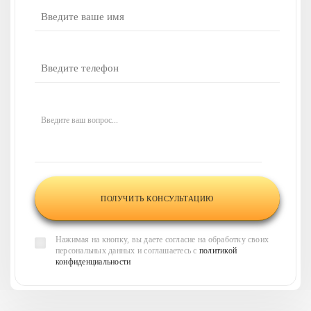
У вас есть вопросы
или нужна наша
консультация?
Напишите ваш вопрос,
и наши менеджеры
свяжутся
с вами в течение 30 минут
и
Введите ваш вопрос...
проконсультируют по всем
интересующим вас
вопросам
Нажимая на кнопку, вы даете согласие на обработку своих
персональных данных и соглашаетесь с
политикой
конфиденциальности