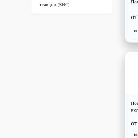
По
станции (КНС)
о
П
По
ВХ
о
П