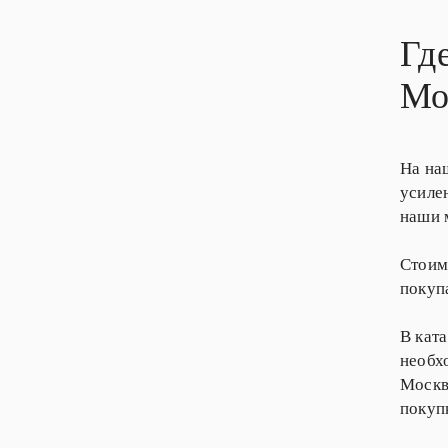
Гд
Мо
На на
усиле
наши 
Стоим
покуп
В кат
необх
Москв
покуп