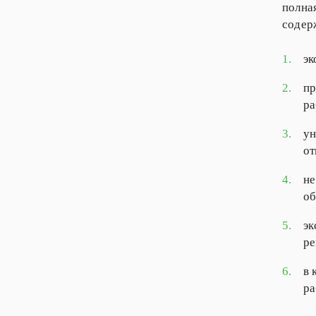
полна
содер
1.
эк
2.
пр
ра
3.
ун
от
4.
не
об
5.
эк
ре
6.
в 
ра