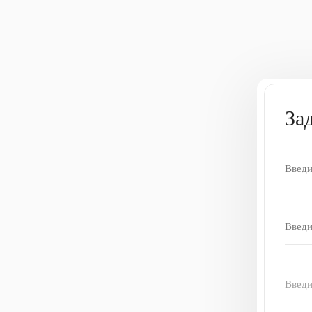
За
Введи