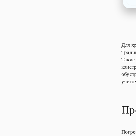
Для х
Тради
Такие
конст
обуст
учето
Пр
Погре