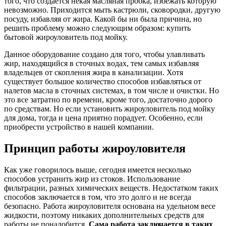
того, что создается некая масляная пробка, избежать которую
невозможно. Приходится мыть кастрюли, сковородки, другую
посуду, избавляя от жира. Какой бы ни была причина, но
решить проблему можно следующим образом: купить
бытовой жироуловитель под мойку.
Данное оборудование создано для того, чтобы улавливать
жир, находящийся в сточных водах, тем самых избавляя
владельцев от скопления жира в канализации. Хотя
существует большое количество способов избавляться от
налетов масла в сточных системах, в том числе и очистки. Но
это все затратно по времени, кроме того, достаточно дорого
по средствам. Но если установить жироуловитель под мойку
для дома, тогда и цена приятно порадует. Особенно, если
приобрести устройство в нашей компании.
Принцип работы жироуловителя
Как уже говорилось выше, сегодня имеется несколько
способов устранить жир из стоков. Использование
фильтрации, разных химических веществ. Недостатком таких
способов заключается в том, что это долго и не всегда
безопасно. Работа жироуловителя основана на удельном весе
жидкости, поэтому никаких дополнительных средств для
работы не понадобится.
Сама работа заключается в таких