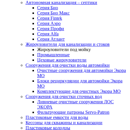
Автономная канализация – септики
Серия Био
Серия Био Макс
Серия Fintek
Серия Аэро
Серия Профи
Серия Alfa
Серия Атлант
Жироуловители для канализации и стоков
Жироуловители под мойку
Промышленные
Цеховые жироуловители
Сооружения для очистки воды автомойки
Очистные сооружения для автомойки Экора
МО
Блоки рециркуляции для автомойки Экора
МО
Комплектующие для очистных Экора МО
Сооружения для очистки сточных вод
Ливневые очистные сооружения ЛОС
ЭКОРА
Фильтрующие патроны Servo-Patron
Пластиковые емкости для воды
Кессоны для скважины и канализации
Пластиковые колодцы