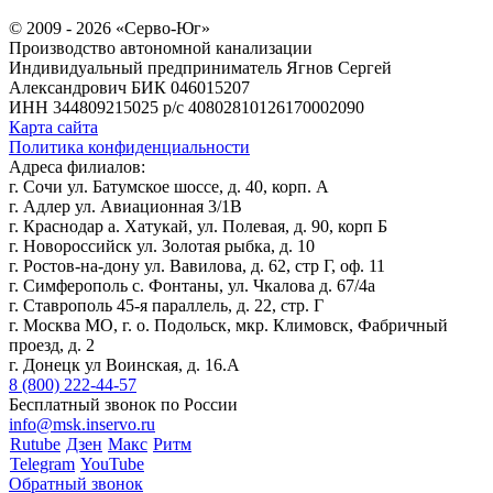
© 2009 - 2026 «Серво-Юг»
Производство автономной канализации
Индивидуальный предприниматель Ягнов Сергей
Александрович
БИК 046015207
ИНН 344809215025
р/с 40802810126170002090
Карта сайта
Политика конфиденциальности
Адреса филиалов:
г. Сочи ул. Батумское шоссе, д. 40, корп. А
г. Адлер ул. Авиационная 3/1В
г. Краснодар а. Хатукай, ул. Полевая, д. 90, корп Б
г. Новороссийск ул. Золотая рыбка, д. 10
г. Ростов-на-дону ул. Вавилова, д. 62, стр Г, оф. 11
г. Симферополь с. Фонтаны, ул. Чкалова д. 67/4а
г. Ставрополь 45-я параллель, д. 22, стр. Г
г. Москва МО, г. о. Подольск, мкр. Климовск, Фабричный
проезд, д. 2
г. Донецк ул Воинская, д. 16.А
8 (800) 222-44-57
Бесплатный звонок по России
info@msk.inservo.ru
Rutube
Дзен
Макс
Ритм
Telegram
YouTube
Обратный звонок