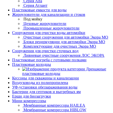
Серия Alfa
Серия Атлант
Пластиковые емкости для воды
Жироуловители для канализации и стоков
Под мойку
Цеховые жироуловители
Промышленные жироуловители
Сооружения для очистки воды автомойки
Очистные сооружения для автомойки Экора МО
Блоки рециркуляции для автомойки Экора МО
Комплектующие для очистных Экора МО
Сооружения для очистки сточных вод
Ливневые очистные сооружения ЛОС ЭКОРА
Пластиковые погреба с готовыми полками
Пластиковые колодцы
Дренажные
пластиковые колодцы
Кессоны для скважины и канализации
Воздуховоды из полипропилена
УФ-установки обеззараживания воды
Бактерии для септиков и выгребных ям
Ерши для биозагрузки
Мини компрессоры
Мембранные компрессора HAILEA
Мембранные компрессора HIBLOW