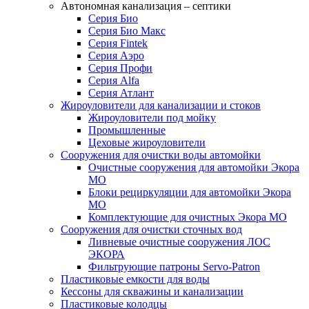
Автономная канализация – септики
Серия Био
Серия Био Макс
Серия Fintek
Серия Аэро
Серия Профи
Серия Alfa
Серия Атлант
Жироуловители для канализации и стоков
Жироуловители под мойку
Промышленные
Цеховые жироуловители
Сооружения для очистки воды автомойки
Очистные сооружения для автомойки Экора
МО
Блоки рециркуляции для автомойки Экора
МО
Комплектующие для очистных Экора МО
Сооружения для очистки сточных вод
Ливневые очистные сооружения ЛОС
ЭКОРА
Фильтрующие патроны Servo-Patron
Пластиковые емкости для воды
Кессоны для скважины и канализации
Пластиковые колодцы