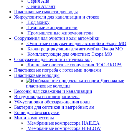
Серия Alfa
Серия Атлант
Пластиковые емкости для воды
Жироуловители для канализации и стоков
Под мойку
Цеховые жироуловители
Промышленные жироуловители
Сооружения для очистки воды автомойки
Очистные сооружения для автомойки Экора МО
Блоки рециркуляции для автомойки Экора МО
Комплектующие для очистных Экора МО
Сооружения для очистки сточных вод
Ливневые очистные сооружения ЛОС ЭКОРА
Пластиковые погреба с готовыми полками
Пластиковые колодцы
Дренажные
пластиковые колодцы
Кессоны для скважины и канализации
Воздуховоды из полипропилена
УФ-установки обеззараживания воды
Бактерии для септиков и выгребных ям
Ерши для биозагрузки
Мини компрессоры
Мембранные компрессора HAILEA
Мембранные компрессора HIBLOW