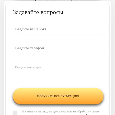
Открыть все сданные объекты
Задавайте вопросы
У вас есть вопросы
или нужна наша
консультация?
Напишите ваш вопрос,
и наши менеджеры
свяжутся
с вами в течение 30 минут
и
Введите ваш вопрос...
проконсультируют по всем
интересующим вас
вопросам
Нажимая на кнопку, вы даете согласие на обработку своих