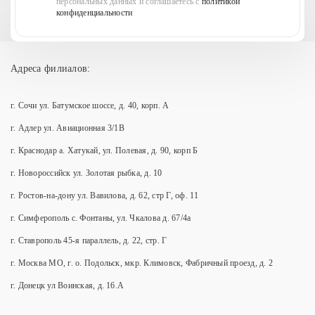
персональных данных и соглашаетесь с
политикой
конфиденциальности
Адреса филиалов:
г. Сочи ул. Батумское шоссе, д. 40, корп. А
г. Адлер ул. Авиационная 3/1В
г. Краснодар а. Хатукай, ул. Полевая, д. 90, корп Б
г. Новороссийск ул. Золотая рыбка, д. 10
г. Ростов-на-дону ул. Вавилова, д. 62, стр Г, оф. 11
г. Симферополь с. Фонтаны, ул. Чкалова д. 67/4а
г. Ставрополь 45-я параллель, д. 22, стр. Г
г. Москва МО, г. о. Подольск, мкр. Климовск, Фабричный проезд, д. 2
г. Донецк ул Воинская, д. 16.А