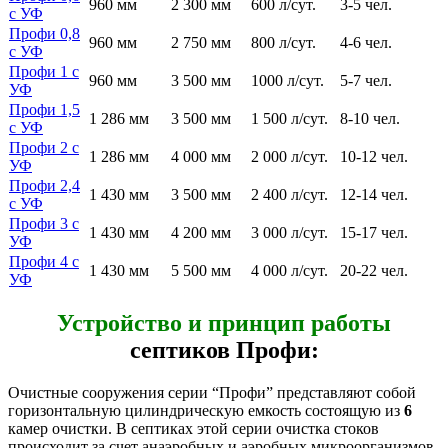
960 мм
2 300 мм
600 л/сут.
3-5 чел.
с УФ
Профи 0,8
960 мм
2 750 мм
800 л/сут.
4-6 чел.
с УФ
Профи 1 с
960 мм
3 500 мм
1000 л/сут.
5-7 чел.
УФ
Профи 1,5
1 286 мм
3 500 мм
1 500 л/сут.
8-10 чел.
с УФ
Профи 2 с
1 286 мм
4 000 мм
2 000 л/сут.
10-12 чел.
УФ
Профи 2,4
1 430 мм
3 500 мм
2 400 л/сут.
12-14 чел.
с УФ
Профи 3 с
1 430 мм
4 200 мм
3 000 л/сут.
15-17 чел.
УФ
Профи 4 с
1 430 мм
5 500 мм
4 000 л/сут.
20-22 чел.
УФ
Устройство и принцип работы
септиков Профи:
Очистные сооружения серии “Профи” представляют собой
горизонтальную цилиндрическую емкость состоящую из
6
камер очистки. В септиках этой серии очистка стоков
происходит за счет анаэробных и аэробных микроорганизмов,