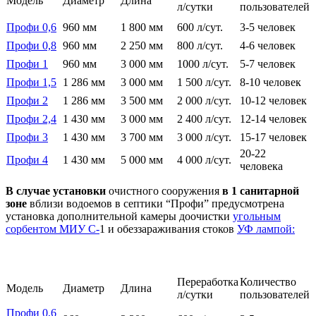
Модель
Диаметр
Длина
л/сутки
пользователей
Профи 0,6
960 мм
1 800 мм
600 л/сут.
3-5 человек
Профи 0,8
960 мм
2 250 мм
800 л/сут.
4-6 человек
Профи 1
960 мм
3 000 мм
1000 л/сут.
5-7 человек
Профи 1,5
1 286 мм
3 000 мм
1 500 л/сут.
8-10 человек
Профи 2
1 286 мм
3 500 мм
2 000 л/сут.
10-12 человек
Профи 2,4
1 430 мм
3 000 мм
2 400 л/сут.
12-14 человек
Профи 3
1 430 мм
3 700 мм
3 000 л/сут.
15-17 человек
20-22
Профи 4
1 430 мм
5 000 мм
4 000 л/сут.
человека
В случае
установки
очистного сооружения
в 1 санитарной
зоне
вблизи водоемов в септики “Профи” предусмотрена
установка дополнительной камеры доочистки
угольным
сорбентом МИУ С-
1 и обеззараживания стоков
УФ лампой:
Переработка
Количество
Модель
Диаметр
Длина
л/сутки
пользователей
Профи 0,6