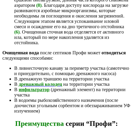
аэратором
(8)
. Благодаря доступу кислорода на загрузке
развиваются аэробные микроорганизмы, которые
необходимы ля поглощения и окисления загрязнений.
Следующим этапом является успокаивание иловой
смеси и осаждение его на дно третичного отстойника
(6)
. Очищенная сточная вода отделяется от активного
ила, который по мере накопления удаляется из
отстойника.
Очищенная вода
после септиков Профи может
отводиться
следующими способами:
В ливнесточную канаву за периметр участка (самотечно
и принудительно, с помощью дренажного насоса)
В дренажную траншею на территории участка
В
дренажный колодец
на территории участка
В
инфильтратор
(дренажный элемент) на территории
участка
В водоемы рыбохозяйственного назначения (после
доочистки угольным сорбентом и обеззараживанием УФ
излучением)
Преимущества
серии “Профи”: