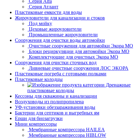
Серия Alfa
Серия Атлант
Пластиковые емкости для воды
Жироуловители для канализации и стоков
Под мойку
Цеховые жироуловители
Промышленные жироуловители
Сооружения для очистки воды автомойки
Очистные сооружения для автомойки Экора МО
Блоки рециркуляции для автомойки Экора МО
Комплектующие для очистных Экора МО
Сооружения для очистки сточных вод
Ливневые очистные сооружения ЛОС ЭКОРА
Пластиковые погреба с готовыми полками
Пластиковые колодцы
Дренажные
пластиковые колодцы
Кессоны для скважины и канализации
Воздуховоды из полипропилена
УФ-установки обеззараживания воды
Бактерии для септиков и выгребных ям
Ерши для биозагрузки
Мини компрессоры
Мембранные компрессора HAILEA
Мембранные компрессора HIBLOW