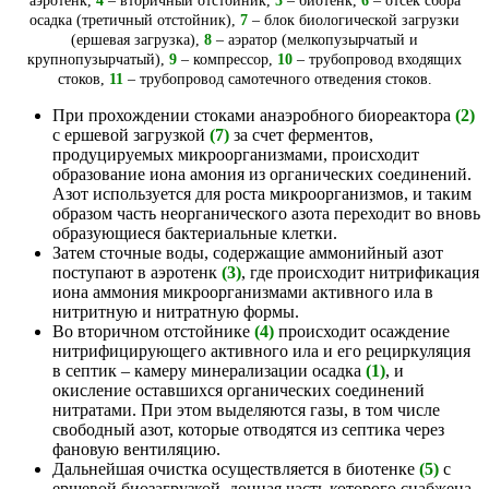
аэротенк,
4
– вторичный отстойник,
5
– биотенк,
6
– отсек сбора
осадка (третичный отстойник),
7
– блок биологической загрузки
(ершевая загрузка),
8
– аэратор (мелкопузырчатый и
крупнопузырчатый),
9
– компрессор,
10
– трубопровод входящих
стоков,
11
– трубопровод самотечного отведения стоков.
При прохождении стоками анаэробного биореактора
(2)
с ершевой загрузкой
(7)
за счет ферментов,
продуцируемых микроорганизмами, происходит
образование иона амония из органических соединений.
Азот используется для роста микроорганизмов, и таким
образом часть неорганического азота переходит во вновь
образующиеся бактериальные клетки.
Затем сточные воды, содержащие аммонийный азот
поступают в аэротенк
(3)
, где происходит нитрификация
иона аммония микроорганизмами активного ила в
нитритную и нитратную формы.
Во вторичном отстойнике
(4)
происходит осаждение
нитрифицирующего активного ила и его рециркуляция
в септик – камеру минерализации осадка
(1)
, и
окисление оставшихся органических соединений
нитратами. При этом выделяются газы, в том числе
свободный азот, которые отводятся из септика через
фановую вентиляцию.
Дальнейшая очистка осуществляется в биотенке
(5)
с
ершевой биозагрузкой, донная часть которого снабжена