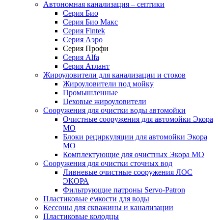
Автономная канализация – септики
Серия Био
Серия Био Макс
Серия Fintek
Серия Аэро
Серия Профи
Серия Alfa
Серия Атлант
Жироуловители для канализации и стоков
Жироуловители под мойку
Промышленные
Цеховые жироуловители
Сооружения для очистки воды автомойки
Очистные сооружения для автомойки Экора
МО
Блоки рециркуляции для автомойки Экора
МО
Комплектующие для очистных Экора МО
Сооружения для очистки сточных вод
Ливневые очистные сооружения ЛОС
ЭКОРА
Фильтрующие патроны Servo-Patron
Пластиковые емкости для воды
Кессоны для скважины и канализации
Пластиковые колодцы