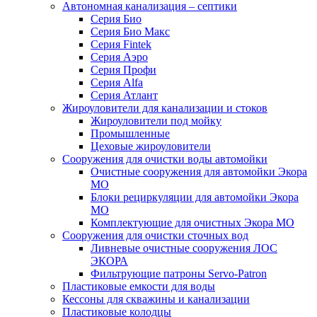
Автономная канализация – септики
Серия Био
Серия Био Макс
Серия Fintek
Серия Аэро
Серия Профи
Серия Alfa
Серия Атлант
Жироуловители для канализации и стоков
Жироуловители под мойку
Промышленные
Цеховые жироуловители
Сооружения для очистки воды автомойки
Очистные сооружения для автомойки Экора
МО
Блоки рециркуляции для автомойки Экора
МО
Комплектующие для очистных Экора МО
Сооружения для очистки сточных вод
Ливневые очистные сооружения ЛОС
ЭКОРА
Фильтрующие патроны Servo-Patron
Пластиковые емкости для воды
Кессоны для скважины и канализации
Пластиковые колодцы