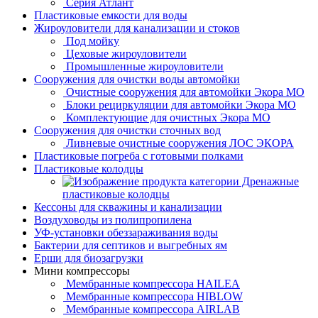
Серия Атлант
Пластиковые емкости для воды
Жироуловители для канализации и стоков
Под мойку
Цеховые жироуловители
Промышленные жироуловители
Сооружения для очистки воды автомойки
Очистные сооружения для автомойки Экора МО
Блоки рециркуляции для автомойки Экора МО
Комплектующие для очистных Экора МО
Сооружения для очистки сточных вод
Ливневые очистные сооружения ЛОС ЭКОРА
Пластиковые погреба с готовыми полками
Пластиковые колодцы
Дренажные
пластиковые колодцы
Кессоны для скважины и канализации
Воздуховоды из полипропилена
УФ-установки обеззараживания воды
Бактерии для септиков и выгребных ям
Ерши для биозагрузки
Мини компрессоры
Мембранные компрессора HAILEA
Мембранные компрессора HIBLOW
Мембранные компрессора AIRLAB