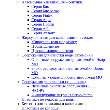
Автономная канализация – септики
Серия Био
Серия Био Макс
Серия Fintek
Серия Аэро
Серия Профи
Серия Alfa
Серия Атлант
Жироуловители для канализации и стоков
Жироуловители под мойку
Промышленные
Цеховые жироуловители
Сооружения для очистки воды автомойки
Очистные сооружения для автомойки Экора
МО
Блоки рециркуляции для автомойки Экора
МО
Комплектующие для очистных Экора МО
Сооружения для очистки сточных вод
Ливневые очистные сооружения ЛОС
ЭКОРА
Фильтрующие патроны Servo-Patron
Пластиковые емкости для воды
Кессоны для скважины и канализации
Пластиковые колодцы