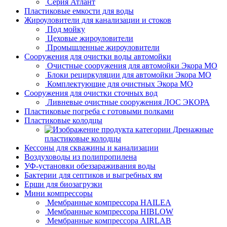
Серия Атлант
Пластиковые емкости для воды
Жироуловители для канализации и стоков
Под мойку
Цеховые жироуловители
Промышленные жироуловители
Сооружения для очистки воды автомойки
Очистные сооружения для автомойки Экора МО
Блоки рециркуляции для автомойки Экора МО
Комплектующие для очистных Экора МО
Сооружения для очистки сточных вод
Ливневые очистные сооружения ЛОС ЭКОРА
Пластиковые погреба с готовыми полками
Пластиковые колодцы
Дренажные
пластиковые колодцы
Кессоны для скважины и канализации
Воздуховоды из полипропилена
УФ-установки обеззараживания воды
Бактерии для септиков и выгребных ям
Ерши для биозагрузки
Мини компрессоры
Мембранные компрессора HAILEA
Мембранные компрессора HIBLOW
Мембранные компрессора AIRLAB