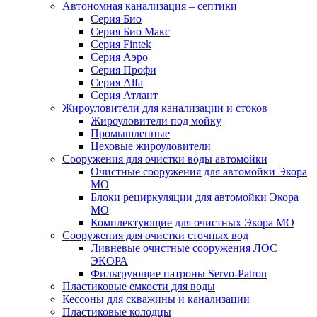
Автономная канализация – септики
Серия Био
Серия Био Макс
Серия Fintek
Серия Аэро
Серия Профи
Серия Alfa
Серия Атлант
Жироуловители для канализации и стоков
Жироуловители под мойку
Промышленные
Цеховые жироуловители
Сооружения для очистки воды автомойки
Очистные сооружения для автомойки Экора
МО
Блоки рециркуляции для автомойки Экора
МО
Комплектующие для очистных Экора МО
Сооружения для очистки сточных вод
Ливневые очистные сооружения ЛОС
ЭКОРА
Фильтрующие патроны Servo-Patron
Пластиковые емкости для воды
Кессоны для скважины и канализации
Пластиковые колодцы