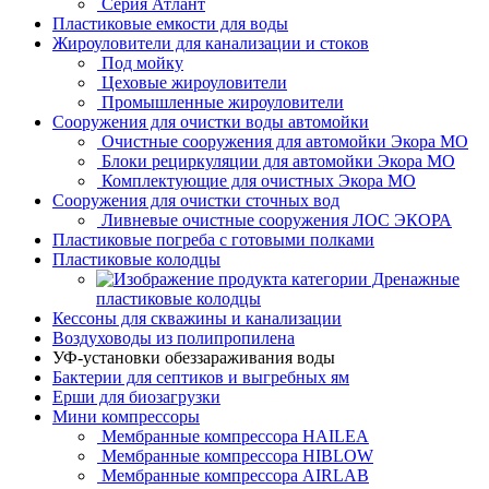
Серия Атлант
Пластиковые емкости для воды
Жироуловители для канализации и стоков
Под мойку
Цеховые жироуловители
Промышленные жироуловители
Сооружения для очистки воды автомойки
Очистные сооружения для автомойки Экора МО
Блоки рециркуляции для автомойки Экора МО
Комплектующие для очистных Экора МО
Сооружения для очистки сточных вод
Ливневые очистные сооружения ЛОС ЭКОРА
Пластиковые погреба с готовыми полками
Пластиковые колодцы
Дренажные
пластиковые колодцы
Кессоны для скважины и канализации
Воздуховоды из полипропилена
УФ-установки обеззараживания воды
Бактерии для септиков и выгребных ям
Ерши для биозагрузки
Мини компрессоры
Мембранные компрессора HAILEA
Мембранные компрессора HIBLOW
Мембранные компрессора AIRLAB