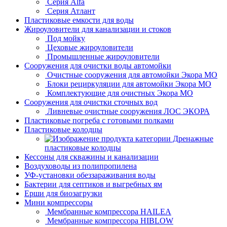
Серия Alfa
Серия Атлант
Пластиковые емкости для воды
Жироуловители для канализации и стоков
Под мойку
Цеховые жироуловители
Промышленные жироуловители
Сооружения для очистки воды автомойки
Очистные сооружения для автомойки Экора МО
Блоки рециркуляции для автомойки Экора МО
Комплектующие для очистных Экора МО
Сооружения для очистки сточных вод
Ливневые очистные сооружения ЛОС ЭКОРА
Пластиковые погреба с готовыми полками
Пластиковые колодцы
Дренажные
пластиковые колодцы
Кессоны для скважины и канализации
Воздуховоды из полипропилена
УФ-установки обеззараживания воды
Бактерии для септиков и выгребных ям
Ерши для биозагрузки
Мини компрессоры
Мембранные компрессора HAILEA
Мембранные компрессора HIBLOW