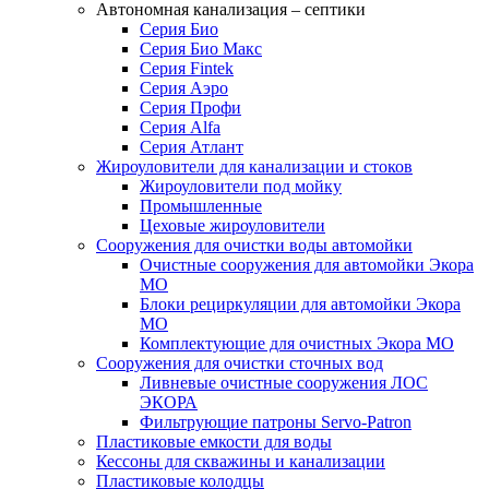
Автономная канализация – септики
Серия Био
Серия Био Макс
Серия Fintek
Серия Аэро
Серия Профи
Серия Alfa
Серия Атлант
Жироуловители для канализации и стоков
Жироуловители под мойку
Промышленные
Цеховые жироуловители
Сооружения для очистки воды автомойки
Очистные сооружения для автомойки Экора
МО
Блоки рециркуляции для автомойки Экора
МО
Комплектующие для очистных Экора МО
Сооружения для очистки сточных вод
Ливневые очистные сооружения ЛОС
ЭКОРА
Фильтрующие патроны Servo-Patron
Пластиковые емкости для воды
Кессоны для скважины и канализации
Пластиковые колодцы