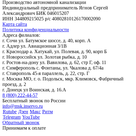
Производство автономной канализации
Индивидуальный предприниматель Ягнов Сергей
Александрович
БИК 046015207
ИНН 344809215025
р/с 40802810126170002090
Карта сайта
Политика конфиденциальности
Адреса филиалов:
г. Сочи ул. Батумское шоссе, д. 40, корп. А
г. Адлер ул. Авиационная 3/1В
г. Краснодар а. Хатукай, ул. Полевая, д. 90, корп Б
г. Новороссийск ул. Золотая рыбка, д. 10
г. Ростов-на-дону ул. Вавилова, д. 62, стр Г, оф. 11
г. Симферополь с. Фонтаны, ул. Чкалова д. 67/4а
г. Ставрополь 45-я параллель, д. 22, стр. Г
г. Москва МО, г. о. Подольск, мкр. Климовск, Фабричный
проезд, д. 2
г. Донецк ул Воинская, д. 16.А
8 (800) 222-44-57
Бесплатный звонок по России
info@msk.inservo.ru
Rutube
Дзен
Макс
Ритм
Telegram
YouTube
Обратный звонок
Принимаем к оплате