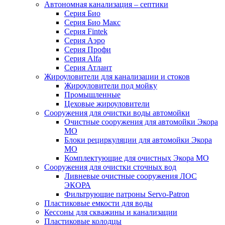
Автономная канализация – септики
Серия Био
Серия Био Макс
Серия Fintek
Серия Аэро
Серия Профи
Серия Alfa
Серия Атлант
Жироуловители для канализации и стоков
Жироуловители под мойку
Промышленные
Цеховые жироуловители
Сооружения для очистки воды автомойки
Очистные сооружения для автомойки Экора
МО
Блоки рециркуляции для автомойки Экора
МО
Комплектующие для очистных Экора МО
Сооружения для очистки сточных вод
Ливневые очистные сооружения ЛОС
ЭКОРА
Фильтрующие патроны Servo-Patron
Пластиковые емкости для воды
Кессоны для скважины и канализации
Пластиковые колодцы