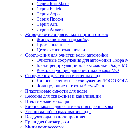
Серия Био Макс
Серия Fintek
Серия Аэро
Серия Профи
Серия Alfa
Серия Атлант
Жироуловители для канализации и стоков
Жироуловители под мойку
Промышленные
Цеховые жироуловители
Сооружения для очистки воды автомойки
Очистные сооружения для автомойки Экора 
Блоки рециркуляции для автомойки Экора М
Комплектующие для очистных Экора МО
Сооружения для очистки сточных вод
Ливневые очистные сооружения ЛОС ЭКОР
Фильтрующие патроны Servo-Patron
Пластиковые емкости для воды
Кессоны для скважины и канализации
Пластиковые колодцы
Биопрепараты для септиков и выгребных ям
Установки обеззараживания воды
Воздуховоды из полипропилена
Ерши для биозагрузки
Мини компрессоры