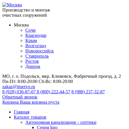
Производство и монтаж
очистных сооружений
Москва
Сочи
Краснодар
Крым
Волгоград
Новороссийск
Ставрополь
Ростов
Донецк
МО, г. о. Подольск, мкр. Климовск, Фабричный проезд, д. 2
Пн-Пт:
8:00-20:00
Сб-Вс:
8:00-20:00
zakaz@inservo.ru
8 (928) 036-87-07
8 (800) 222-44-57
8 (988) 237-32-87
Обратный звонок
Корзина
Ваша корзина пуста
Главная
Каталог товаров
Автономная канализация – септики
Серия Био