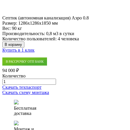
Септик (автономная канализация) Аэро 0.8
Размер:
1286x1286x1850 мм
Вес:
90 кг
Производительность:
0,8 м3 в сутки
Количество пользователей:
4 человека
В корзину
Купить в 1 клик
В РАССРОЧКУ ОТП БАНК
94 000 ₽
Количество
Количество
товара
Скачать техпаспорт
Септик
Скачать схему монтажа
(автономная
канализация)
Аэро
Бесплатная
0.8
доставка
Монтаж и