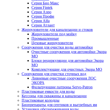
Серия Био Макс
Серия Fintek
Серия Аэро
Серия Профи
Серия Alfa
Серия Атлант
Жироуловители для канализации и стоков
Жироуловители под мойку
Промышленные
Цеховые жироуловители
Сооружения для очистки воды автомойки
Очистные сооружения для автомойки Экора
МО
Блоки рециркуляции для автомойки Экора
МО
Комплектующие для очистных Экора МО
Сооружения для очистки сточных вод
Ливневые очистные сооружения ЛОС
ЭКОРА
Фильтрующие патроны Servo-Patron
Пластиковые емкости для воды
Кессоны для скважины и канализации
Пластиковые колодцы
Биопрепараты для септиков и выгребных ям
Установки обеззараживания воды