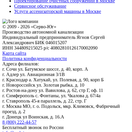
Проектирование очистных сооружений в Москве
Сервисное обслуживание
Услуги ассенизаторской машины в Москве
© 2009 - 2026 «Серво-Юг»
Производство автономной канализации
Индивидуальный предприниматель Ягнов Сергей
Александрович
БИК 046015207
ИНН 344809215025
р/с 40802810126170002090
Карта сайта
Политика конфиденциальности
Адреса филиалов:
г. Сочи ул. Батумское шоссе, д. 40, корп. А
г. Адлер ул. Авиационная 3/1В
г. Краснодар а. Хатукай, ул. Полевая, д. 90, корп Б
г. Новороссийск ул. Золотая рыбка, д. 10
г. Ростов-на-дону ул. Вавилова, д. 62, стр Г, оф. 11
г. Симферополь с. Фонтаны, ул. Чкалова д. 67/4а
г. Ставрополь 45-я параллель, д. 22, стр. Г
г. Москва МО, г. о. Подольск, мкр. Климовск, Фабричный
проезд, д. 2
г. Донецк ул Воинская, д. 16.А
8 (800) 222-44-57
Бесплатный звонок по России