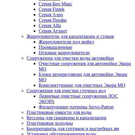
Серия Био Макс
Серия Fintek
Серия Аэро
Серия Профи
Серия Alfa
Серия Атлант
Жироуловители для канализации и стоков
Жироуловители под мойку
Промышленные
Цеховые жироуловители
Сооружения для очистки воды автомойки
Очистные сооружения для автомойки Экора
МО
Блоки рециркуляции для автомойки Экора
МО
Комплектующие для очистных Экора МО
Сооружения для очистки сточных вод
Ливневые очистные сооружения ЛОС
ЭКОРА
Фильтрующие патроны Servo-Patron
Пластиковые емкости для воды
Кессоны для скважины и канализации
Пластиковые колодцы
Биопрепараты для септиков и выгребных ям
Установки обеззараживания воды