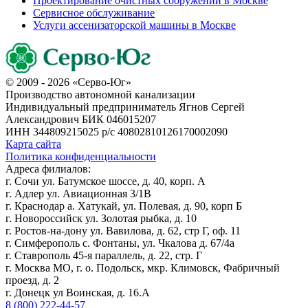
Проектирование очистных сооружений в Москве
Сервисное обслуживание
Услуги ассенизаторской машины в Москве
© 2009 - 2026 «Серво-Юг»
Производство автономной канализации
Индивидуальный предприниматель Ягнов Сергей
Александрович
БИК 046015207
ИНН 344809215025
р/с 40802810126170002090
Карта сайта
Политика конфиденциальности
Адреса филиалов:
г. Сочи ул. Батумское шоссе, д. 40, корп. А
г. Адлер ул. Авиационная 3/1В
г. Краснодар а. Хатукай, ул. Полевая, д. 90, корп Б
г. Новороссийск ул. Золотая рыбка, д. 10
г. Ростов-на-дону ул. Вавилова, д. 62, стр Г, оф. 11
г. Симферополь с. Фонтаны, ул. Чкалова д. 67/4а
г. Ставрополь 45-я параллель, д. 22, стр. Г
г. Москва МО, г. о. Подольск, мкр. Климовск, Фабричный
проезд, д. 2
г. Донецк ул Воинская, д. 16.А
8 (800) 222-44-57