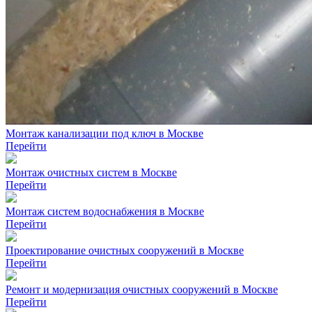
Монтаж канализации под ключ в Москве
Перейти
Монтаж очистных систем в Москве
Перейти
Монтаж систем водоснабжения в Москве
Перейти
Проектирование очистных сооружений в Москве
Перейти
Ремонт и модернизация очистных сооружений в Москве
Перейти