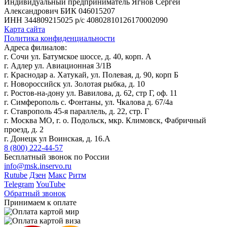
Индивидуальный предприниматель Ягнов Сергей
Александрович
БИК 046015207
ИНН 344809215025
р/с 40802810126170002090
Карта сайта
Политика конфиденциальности
Адреса филиалов:
г. Сочи ул. Батумское шоссе, д. 40, корп. А
г. Адлер ул. Авиационная 3/1В
г. Краснодар а. Хатукай, ул. Полевая, д. 90, корп Б
г. Новороссийск ул. Золотая рыбка, д. 10
г. Ростов-на-дону ул. Вавилова, д. 62, стр Г, оф. 11
г. Симферополь с. Фонтаны, ул. Чкалова д. 67/4а
г. Ставрополь 45-я параллель, д. 22, стр. Г
г. Москва МО, г. о. Подольск, мкр. Климовск, Фабричный
проезд, д. 2
г. Донецк ул Воинская, д. 16.А
8 (800) 222-44-57
Бесплатный звонок по России
info@msk.inservo.ru
Rutube
Дзен
Макс
Ритм
Telegram
YouTube
Обратный звонок
Принимаем к оплате