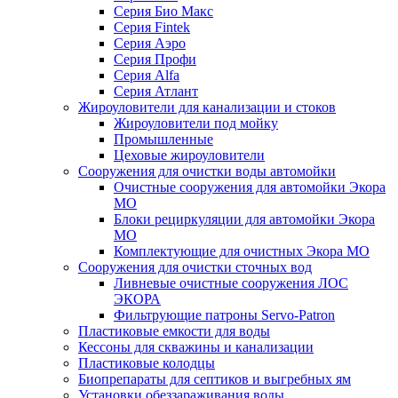
Серия Био Макс
Серия Fintek
Серия Аэро
Серия Профи
Серия Alfa
Серия Атлант
Жироуловители для канализации и стоков
Жироуловители под мойку
Промышленные
Цеховые жироуловители
Сооружения для очистки воды автомойки
Очистные сооружения для автомойки Экора
МО
Блоки рециркуляции для автомойки Экора
МО
Комплектующие для очистных Экора МО
Сооружения для очистки сточных вод
Ливневые очистные сооружения ЛОС
ЭКОРА
Фильтрующие патроны Servo-Patron
Пластиковые емкости для воды
Кессоны для скважины и канализации
Пластиковые колодцы
Биопрепараты для септиков и выгребных ям
Установки обеззараживания воды