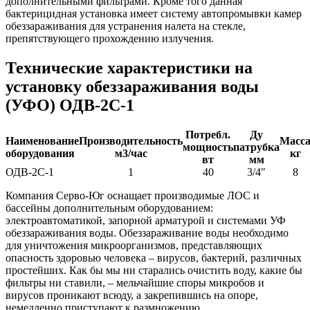
дополнительными фильтрами. Кроме того данная
бактерицидная установка имеет систему автопромывки камер
обеззараживания для устранения налета на стекле,
препятствующего прохождению излучения.
Технические характеристики на
установку обеззараживания воды
(УФО) ОДВ-2С-1
Потребл.
Ду
Наименование
Производительность
Масс
мощность
патрубка
оборудования
м3/час
кг
вт
мм
ОДВ-2С-1
1
40
3/4″
8
Компания Серво-Юг оснащает производимые ЛОС и
бассейны дополнительным оборудованием:
электроавтоматикой, запорной арматурой и системами УФ
обеззараживания воды. Обеззараживание воды необходимо
для уничтожения микроорганизмов, представляющих
опасность здоровью человека – вирусов, бактерий, различных
простейших. Как бы мы ни старались очистить воду, какие бы
фильтры ни ставили, – мельчайшие споры микробов и
вирусов проникают всюду, а закрепившись на опоре,
немедленно приступают к размножению.