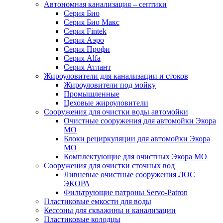
Автономная канализация – септики
Серия Био
Серия Био Макс
Серия Fintek
Серия Аэро
Серия Профи
Серия Alfa
Серия Атлант
Жироуловители для канализации и стоков
Жироуловители под мойку
Промышленные
Цеховые жироуловители
Сооружения для очистки воды автомойки
Очистные сооружения для автомойки Экора
МО
Блоки рециркуляции для автомойки Экора
МО
Комплектующие для очистных Экора МО
Сооружения для очистки сточных вод
Ливневые очистные сооружения ЛОС
ЭКОРА
Фильтрующие патроны Servo-Patron
Пластиковые емкости для воды
Кессоны для скважины и канализации
Пластиковые колодцы