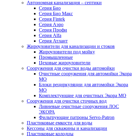
Автономная канализация – септики
Серия Био
Серия Био Макс
Серия Fintek
Серия Аэро
Серия Профи
Серия Alfa
Серия Атлант
Жироуловители для канализации и стоков
Жироуловители под мойку
Промышленные
Цеховые жироуловители
Сооружения для очистки воды автомойки
Очистные сооружения для автомойки Экора
МО
Блоки рециркуляции для автомойки Экора
МО
Комплектующие для очистных Экора МО
Сооружения для очистки сточных вод
Ливневые очистные сооружения ЛОС
ЭКОРА
Фильтрующие патроны Servo-Patron
Пластиковые емкости для воды
Кессоны для скважины и канализации
Пластиковые колодцы