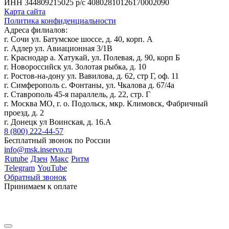
ИНН 344809215025
р/с 40802810126170002090
Карта сайта
Политика конфиденциальности
Адреса филиалов:
г. Сочи ул. Батумское шоссе, д. 40, корп. А
г. Адлер ул. Авиационная 3/1В
г. Краснодар а. Хатукай, ул. Полевая, д. 90, корп Б
г. Новороссийск ул. Золотая рыбка, д. 10
г. Ростов-на-дону ул. Вавилова, д. 62, стр Г, оф. 11
г. Симферополь с. Фонтаны, ул. Чкалова д. 67/4а
г. Ставрополь 45-я параллель, д. 22, стр. Г
г. Москва МО, г. о. Подольск, мкр. Климовск, Фабричный
проезд, д. 2
г. Донецк ул Воинская, д. 16.А
8 (800) 222-44-57
Бесплатный звонок по России
info@msk.inservo.ru
Rutube
Дзен
Макс
Ритм
Telegram
YouTube
Обратный звонок
Принимаем к оплате