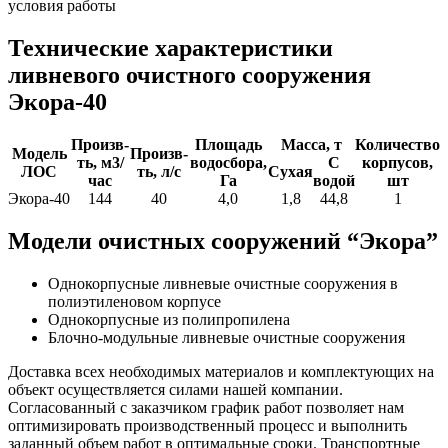
условия работы
Технические характеристики
ливневого очистного сооружения
Экора-40
Произв-
Площадь
Масса, т
Количество
Модель
Произв-
ть, м3/
водосбора,
С
корпусов,
ЛОС
ть, л/с
Сухая
час
Га
водой
шт
Экора-40
144
40
4,0
1,8
44,8
1
Модели очистных сооружений “Экора”
Однокорпусные ливневые очистные сооружения в
полиэтиленовом корпусе
Однокорпусные из полипропилена
Блочно-модульные ливневые очистные сооружения
Доставка всех необходимых материалов и комплектующих на
объект осуществляется силами нашей компании.
Согласованный с заказчиком график работ позволяет нам
оптимизировать производственный процесс и выполнить
заданный объем работ в оптимальные сроки. Транспортные