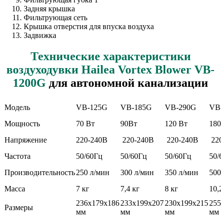
Задняя крышка
Фильтрующая сеть
Крышка отверстия для впуска воздуха
Задвижка
Технические характеристики
воздуходувки Hailea Vortex Blower VB-
1200G
для автономной канализации
Модель
VB-125G
VB-185G
VB-290G
VB
Мощность
70 Вт
90Вт
120 Вт
180
Напряжение
220-240В
220-240В
220-240В
22
Частота
50/60Гц
50/60Гц
50/60Гц
50/
Производительность
250 л/мин
300 л/мин
350 л/мин
500
Масса
7 кг
7,4 кг
8 кг
10,
236х179х186
233х199х207
230х199х215
255
Размеры
мм
мм
мм
мм