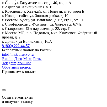
г. Сочи ул. Батумское шоссе, д. 40, корп. А
г. Адлер ул. Авиационная 3/1В
г. Краснодар а. Хатукай, ул. Полевая, д. 90, корп Б
г. Новороссийск ул. Золотая рыбка, д. 10
г. Ростов-на-дону ул. Вавилова, д. 62, стр Г, оф. 11
г. Симферополь с. Фонтаны, ул. Чкалова д. 67/4а
г. Ставрополь 45-я параллель, д. 22, стр. Г
г. Москва МО, г. о. Подольск, мкр. Климовск, Фабричный
проезд, д. 2
г. Донецк ул Воинская, д. 16.А
8 (800) 222-44-57
Бесплатный звонок по России
info@msk.inservo.ru
Rutube
Дзен
Макс
Ритм
Telegram
YouTube
Обратный звонок
Принимаем к оплате
Оставьте контакты
и получите скидку