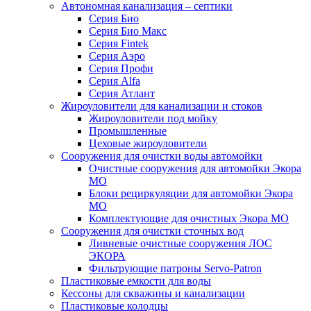
Автономная канализация – септики
Серия Био
Серия Био Макс
Серия Fintek
Серия Аэро
Серия Профи
Серия Alfa
Серия Атлант
Жироуловители для канализации и стоков
Жироуловители под мойку
Промышленные
Цеховые жироуловители
Сооружения для очистки воды автомойки
Очистные сооружения для автомойки Экора
МО
Блоки рециркуляции для автомойки Экора
МО
Комплектующие для очистных Экора МО
Сооружения для очистки сточных вод
Ливневые очистные сооружения ЛОС
ЭКОРА
Фильтрующие патроны Servo-Patron
Пластиковые емкости для воды
Кессоны для скважины и канализации
Пластиковые колодцы