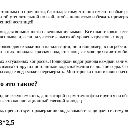
тонным по прочности, благодаря тому, что они имеют особые реб
ьной утеплительной полкой, чтобы полностью избежать промерз
енней лестницей.
, для возможности навешивания замков. Все пластиковые кесс
всплывали, если на участке – высокий уровень грунтовых вод.
олько для скважины и канализации, но и например, в погребе и
бы в них попадала грязная вода, стекающая с моющихся автомоби
мых актуальных вопросов. Подводкой водопровода каждый заним
исимым от других источников водоснабжения на долгие годы. С
азводке вода может перемерзать. Монтировка пластикового кесс
о это такое?
дрическую емкость, дно которой герметично фиксируется на об
н – это канализационный связной колодец.
ы, препятствует промерзанию воды зимой и защищает систему в
3*2,5