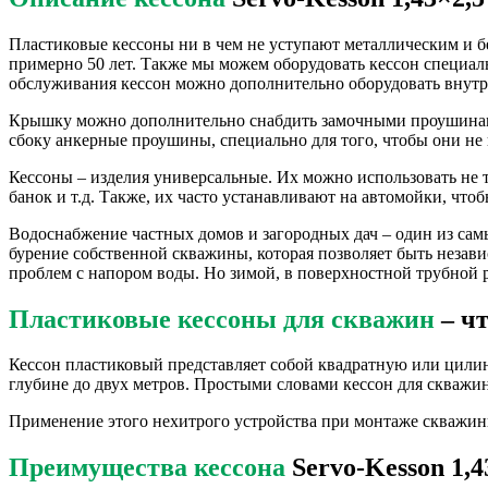
Пластиковые кессоны ни в чем не уступают металлическим и бе
примерно 50 лет. Также мы можем оборудовать кессон специал
обслуживания кессон можно дополнительно оборудовать внутр
Крышку можно дополнительно снабдить замочными проушинами
сбоку анкерные проушины, специально для того, чтобы они не 
Кессоны – изделия универсальные. Их можно использовать не т
банок и т.д. Также, их часто устанавливают на автомойки, что
Водоснабжение частных домов и загородных дач – один из са
бурение собственной скважины, которая позволяет быть незав
проблем с напором воды. Но зимой, в поверхностной трубной р
Пластиковые кессоны для скважин
– чт
Кессон пластиковый представляет собой квадратную или цилин
глубине до двух метров. Простыми словами кессон для скважи
Применение этого нехитрого устройства при монтаже скважин
Преимущества кессона
Servo-Kesson 1,4