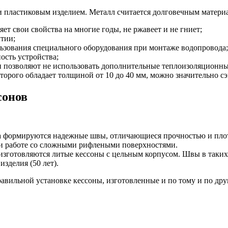
и пластиковым изделием. Металл считается долговечным матери
ет свои свойства на многие годы, не ржавеет и не гниет;
тии;
ользования специального оборудования при монтаже водопровода;
сть устройства;
и позволяют не использовать дополнительные теплоизоляционны
торого обладает толщиной от 10 до 40 мм, можно значительно с
сонов
ха формируются надежные швы, отличающиеся прочностью и пло
при работе со сложными рифлеными поверхностями.
изготовляются литые кессоны с цельным корпусом. Швы в таких
зделия (50 лет).
авильной установке кессоны, изготовленные и по тому и по дру