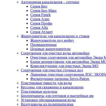
Автономная канализация – септики
Серия Био
Серия Био Макс
Серия Fintek
Серия Аэро
Серия Профи
Серия Alfa
Серия Атлант
Жироуловители для канализации и стоков
Жироуловители под мойку
Промышленные
Цеховые жироуловители
Сооружения для очистки воды автомойки
Очистные сооружения для автомойки Экора 
Блоки рециркуляции для автомойки Экора М
Комплектующие для очистных Экора МО
Сооружения для очистки сточных вод
Ливневые очистные сооружения ЛОС ЭКОР
Фильтрующие патроны Servo-Patron
Пластиковые емкости для воды
Кессоны для скважины и канализации
Пластиковые колодцы
Биопрепараты для септиков и выгребных ям
Установки обеззараживания воды
Воздуховоды из полипропилена