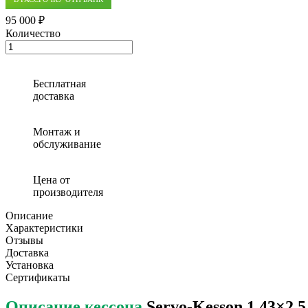
95 000 ₽
Количество
Количество
товара
Кессон
пластиковый
Бесплатная
Servo-
доставка
Kesson
1,43×2,5
Монтаж и
обслуживание
Цена от
производителя
Описание
Характеристики
Отзывы
Доставка
Установка
Сертификаты
Описание кессона
Servo-Kesson 1,43×2,5