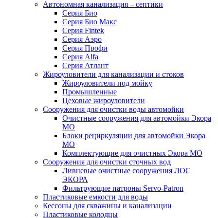
Автономная канализация – септики
Серия Био
Серия Био Макс
Серия Fintek
Серия Аэро
Серия Профи
Серия Alfa
Серия Атлант
Жироуловители для канализации и стоков
Жироуловители под мойку
Промышленные
Цеховые жироуловители
Сооружения для очистки воды автомойки
Очистные сооружения для автомойки Экора
МО
Блоки рециркуляции для автомойки Экора
МО
Комплектующие для очистных Экора МО
Сооружения для очистки сточных вод
Ливневые очистные сооружения ЛОС
ЭКОРА
Фильтрующие патроны Servo-Patron
Пластиковые емкости для воды
Кессоны для скважины и канализации
Пластиковые колодцы