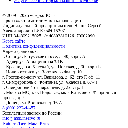
Услуги ассенизаторской машины в Москве
© 2009 - 2026 «Серво-Юг»
Производство автономной канализации
Индивидуальный предприниматель Ягнов Сергей
Александрович
БИК 046015207
ИНН 344809215025
р/с 40802810126170002090
Карта сайта
Политика конфиденциальности
Адреса филиалов:
г. Сочи ул. Батумское шоссе, д. 40, корп. А
г. Адлер ул. Авиационная 3/1В
г. Краснодар а. Хатукай, ул. Полевая, д. 90, корп Б
г. Новороссийск ул. Золотая рыбка, д. 10
г. Ростов-на-дону ул. Вавилова, д. 62, стр Г, оф. 11
г. Симферополь с. Фонтаны, ул. Чкалова д. 67/4а
г. Ставрополь 45-я параллель, д. 22, стр. Г
г. Москва МО, г. о. Подольск, мкр. Климовск, Фабричный
проезд, д. 2
г. Донецк ул Воинская, д. 16.А
8 (800) 222-44-57
Бесплатный звонок по России
info@msk.inservo.ru
Rutube
Дзен
Макс
Ритм